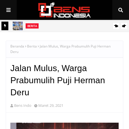
BERITA
PAN Linggau Dilantik, Joncik Siap Maju Pilgub Sumsel
Beranda
Berita
Jalan Mulus, Warga Prabumulih Puji Herman
Deru
Jalan Mulus, Warga
Prabumulih Puji Herman
Deru
Bens Indo
Maret 29, 2021