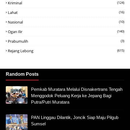
Kriminal
(124)
Lahat
(16)
Nasional
(10)
Ogan Ilir
(140)
Prabumulih
(3)
Rejang Lebong
(615)
Random Posts
Pemkab Muratara Melalui Disnakertrans Tengah
Menggodok Peluang Kerja ke Jepang Bagi
Putra/Putri Muratara
PAN Linggau Dilantik, Joncik Siap Maju Pilgub
Sumsel