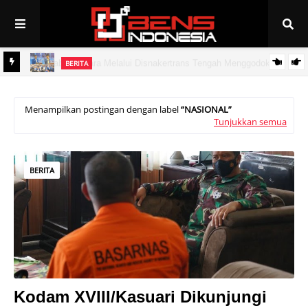
BERITA
PAN Linggau Dilantik, Joncik Siap Maju Pilgub Sumsel
Menampilkan postingan dengan label
NASIONAL
Tunjukkan semua
BERITA
Kodam XVIII/Kasuari Dikunjungi