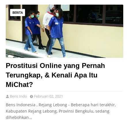
BERITA
Prostitusi Online yang Pernah
Terungkap, & Kenali Apa Itu
MiChat?
Bens Indo
Februari 02, 2021
Bens Indonesia , Rejang Lebong - Beberapa hari terakhir,
Kabupaten Rejang Lebong, Provinsi Bengkulu, sedang
dihebohkan…