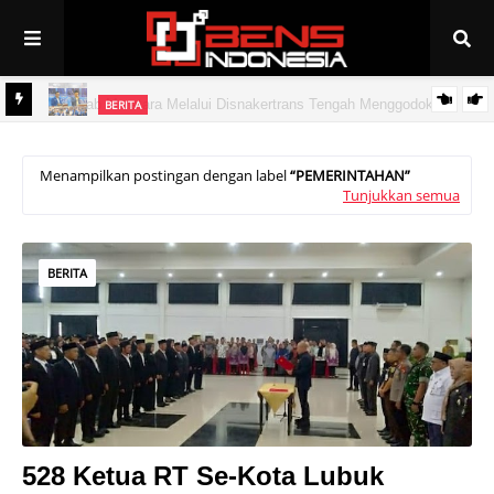
BERITA
PAN Linggau Dilantik, Joncik Siap Maju Pilgub Sumsel
Menampilkan postingan dengan label
PEMERINTAHAN
Tunjukkan semua
BERITA
528 Ketua RT Se-Kota Lubuk