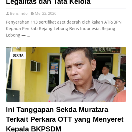
Legalitas dan Tata Kelola
Bens Indo
Mei 22, 2026
Penyerahan 113 sertifikat aset daerah oleh kakan ATR/BPN
Kepada Pemkab Rejang Lebong Bens Indonesia, Rejang
Lebong — …
BERITA
Ini Tanggapan Sekda Muratara
Terkait Perkara OTT yang Menyeret
Kepala BKPSDM