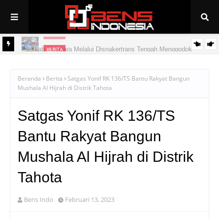
BERITA
Pemkab Muratara Melalui Disnakertrans Tengah Menggodok
BERITA
PAN Linggau Dilantik, Joncik Siap Maju Pilgub Sumsel
Peluang Kerja ke Jepang Bagi Putra/Putri Muratara
Beranda
Berita
Satgas Yonif RK 136/TS Bantu Rakyat Bangun
Mushala Al Hijrah di Distrik Tahota
Satgas Yonif RK 136/TS
Bantu Rakyat Bangun
Mushala Al Hijrah di Distrik
Tahota
Bens Indo
Februari 13, 2023