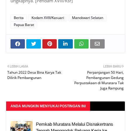
ungkapnya. [Pendam XVIII/Ksr]
Berita
Kodam XVIII/Kasuari
Manokwari Selatan
Papua Barat
LEBIH LAMA
LEBIH BARU
Tahun 2022 Desa Bina Karya Tak
Perpanjangan 50 Hari,
Dilirik Pembangunan
Pembangunan Gedung
Perpustakaan di Muratara Tak
Juga Rampung
ANDA MUNGKIN MENYUKAI POSTINGAN INI
Pemkab Muratara Melalui Disnakertrans
Tengah Menggodok Peluang Kerja ke