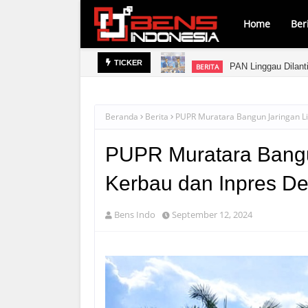
Home
Ber
ara
PAN Linggau Dilant
BERITA
TICKER
Beranda
Berita
PUPR Muratara Bangun Jaringan Li
PUPR Muratara Bangun
Kerbau dan Inpres De
Bens Indo
September 12, 2024