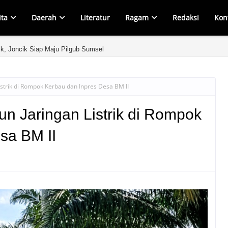
ita
Daerah
Literatur
Ragam
Redaksi
Kon
ik, Joncik Siap Maju Pilgub Sumsel
strik di Rompok Kerbau dan Inpres Desa BM II
 Jaringan Listrik di Rompok
sa BM II