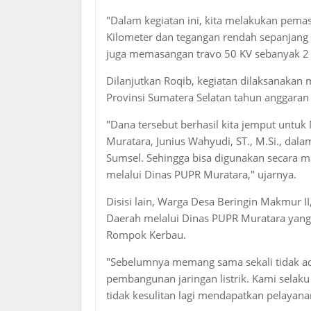
"Dalam kegiatan ini, kita melakukan pem
Kilometer dan tegangan rendah sepanjang 6
juga memasangan travo 50 KV sebanyak 2 un
Dilanjutkan Roqib, kegiatan dilaksanaka
Provinsi Sumatera Selatan tahun anggaran 
"Dana tersebut berhasil kita jemput untuk
Muratara, Junius Wahyudi, ST., M.Si., dal
Sumsel. Sehingga bisa digunakan secara 
melalui Dinas PUPR Muratara," ujarnya.
Disisi lain, Warga Desa Beringin Makmur II
Daerah melalui Dinas PUPR Muratara yang 
Rompok Kerbau.
"Sebelumnya memang sama sekali tidak ada
pembangunan jaringan listrik. Kami sela
tidak kesulitan lagi mendapatkan pelayanan 