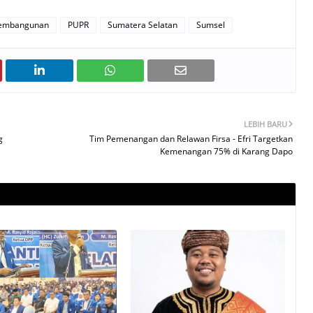
embangunan
PUPR
Sumatera Selatan
Sumsel
LEBIH BARU
g
Tim Pemenangan dan Relawan Firsa - Efri Targetkan
Kemenangan 75% di Karang Dapo