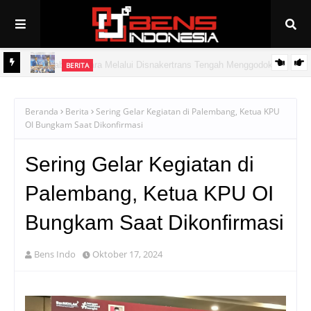
BERITA
Pemkab Muratara Melalui Disnakertrans Tengah Menggodok
BERITA
PAN Linggau Dilantik, Joncik Siap Maju Pilgub Sumsel
Peluang Kerja ke Jepang Bagi Putra/Putri Muratara
Beranda
Berita
Sering Gelar Kegiatan di Palembang, Ketua KPU
OI Bungkam Saat Dikonfirmasi
Sering Gelar Kegiatan di
Palembang, Ketua KPU OI
Bungkam Saat Dikonfirmasi
Bens Indo
Oktober 17, 2024