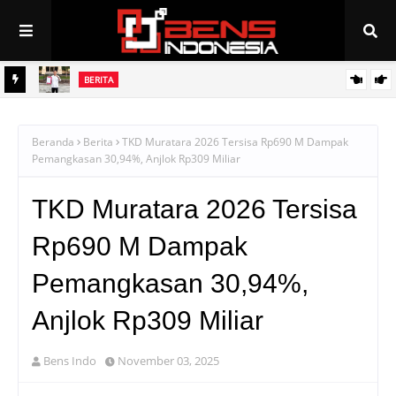
BERITA
rasi
GAASS Lapor Polisi Terkait Dugaan Mafia Rekrutmen Tenaga Kerja
di PT Bumi Mekar Tani
Beranda
Berita
TKD Muratara 2026 Tersisa Rp690 M Dampak
Pemangkasan 30,94%, Anjlok Rp309 Miliar
TKD Muratara 2026 Tersisa
Rp690 M Dampak
Pemangkasan 30,94%,
Anjlok Rp309 Miliar
Bens Indo
November 03, 2025