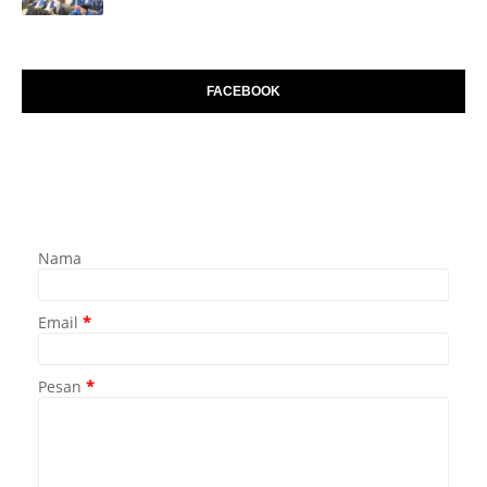
FACEBOOK
Nama
Email
*
Pesan
*