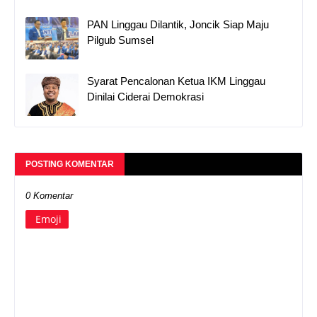
PAN Linggau Dilantik, Joncik Siap Maju
Pilgub Sumsel
Syarat Pencalonan Ketua IKM Linggau
Dinilai Ciderai Demokrasi
POSTING KOMENTAR
0 Komentar
Emoji