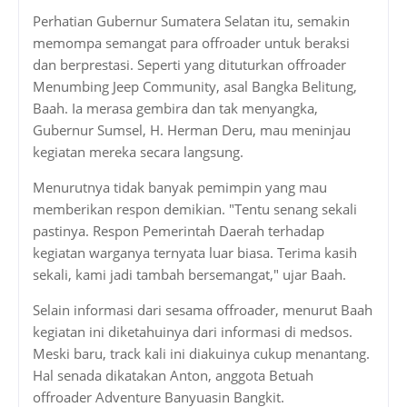
Perhatian Gubernur Sumatera Selatan itu, semakin
memompa semangat para offroader untuk beraksi
dan berprestasi. Seperti yang dituturkan offroader
Menumbing Jeep Community, asal Bangka Belitung,
Baah. Ia merasa gembira dan tak menyangka,
Gubernur Sumsel, H. Herman Deru, mau meninjau
kegiatan mereka secara langsung.
Menurutnya tidak banyak pemimpin yang mau
memberikan respon demikian. "Tentu senang sekali
pastinya. Respon Pemerintah Daerah terhadap
kegiatan warganya ternyata luar biasa. Terima kasih
sekali, kami jadi tambah bersemangat," ujar Baah.
Selain informasi dari sesama offroader, menurut Baah
kegiatan ini diketahuinya dari informasi di medsos.
Meski baru, track kali ini diakuinya cukup menantang.
Hal senada dikatakan Anton, anggota Betuah
offroader Adventure Banyuasin Bangkit.