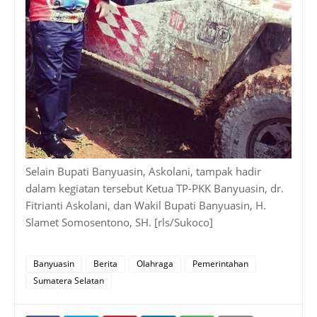
Selain Bupati Banyuasin, Askolani, tampak hadir
dalam kegiatan tersebut Ketua TP-PKK Banyuasin, dr.
Fitrianti Askolani, dan Wakil Bupati Banyuasin, H.
Slamet Somosentono, SH. [rls/Sukoco]
Banyuasin
Berita
Olahraga
Pemerintahan
Sumatera Selatan