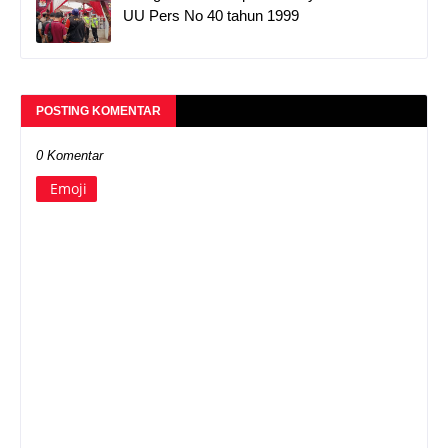
UU Pers No 40 tahun 1999
POSTING KOMENTAR
0 Komentar
Emoji