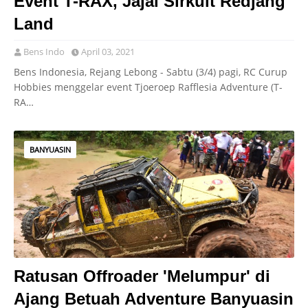
Event T-RAX, Jajal Sirkuit Redjang
Land
Bens Indo
April 03, 2021
Bens Indonesia, Rejang Lebong - Sabtu (3/4) pagi, RC Curup
Hobbies menggelar event Tjoeroep Rafflesia Adventure (T-
RA…
BANYUASIN
Ratusan Offroader 'Melumpur' di
Ajang Betuah Adventure Banyuasin