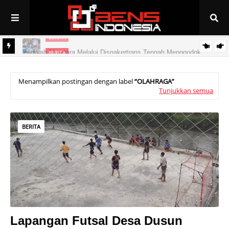
BERITA
Pemkab Muratara Melalui Disnakertrans Tengah Menggodok
BERITA
PAN Linggau Dilantik, Joncik Siap Maju Pilgub Sumsel
Peluang Kerja ke Jepang Bagi Putra/Putri Muratara
Menampilkan postingan dengan label
OLAHRAGA
Tunjukkan semua
BERITA
Lapangan Futsal Desa Dusun