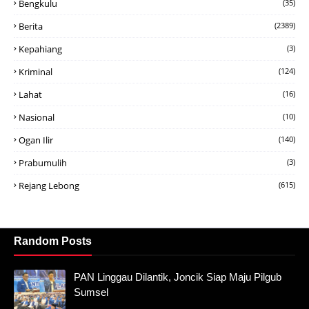
Bengkulu
(35)
Berita
(2389)
Kepahiang
(3)
Kriminal
(124)
Lahat
(16)
Nasional
(10)
Ogan Ilir
(140)
Prabumulih
(3)
Rejang Lebong
(615)
Random Posts
PAN Linggau Dilantik, Joncik Siap Maju Pilgub
Sumsel