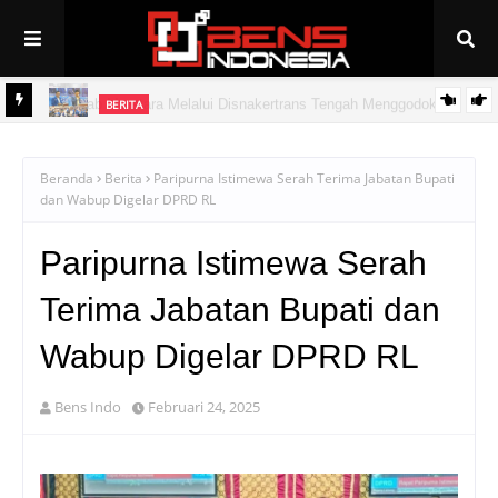
BERITA
PAN Linggau Dilantik, Joncik Siap Maju Pilgub Sumsel
Beranda
Berita
Paripurna Istimewa Serah Terima Jabatan Bupati
dan Wabup Digelar DPRD RL
Paripurna Istimewa Serah
Terima Jabatan Bupati dan
Wabup Digelar DPRD RL
Bens Indo
Februari 24, 2025