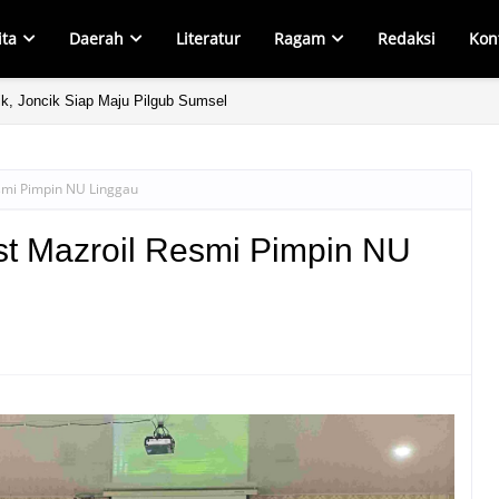
ita
Daerah
Literatur
Ragam
Redaksi
Kon
ik, Joncik Siap Maju Pilgub Sumsel
esmi Pimpin NU Linggau
Ust Mazroil Resmi Pimpin NU