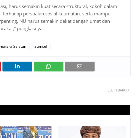
si, harus semakin kuat secara struktural, kokoh dalam
li terhadap persoalan sosial keumatan, serta mampu
rpenting, NU harus semakin dekat dengan umat dan
arakat,” pungkasnya.
matera Selatan
Sumsel
LEBIH BARU