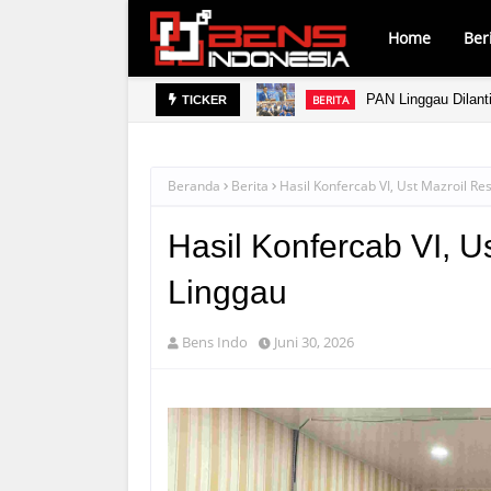
Home
Ber
ara
PAN Linggau Dilant
BERITA
TICKER
Beranda
Berita
Hasil Konfercab VI, Ust Mazroil R
Hasil Konfercab VI, 
Linggau
Bens Indo
Juni 30, 2026