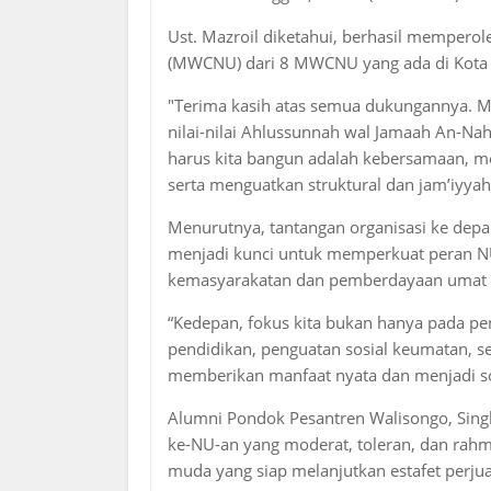
Ust. Mazroil diketahui, berhasil mempero
(MWCNU) dari 8 MWCNU yang ada di Kota 
"Terima kasih atas semua dukungannya. Ma
nilai-nilai Ahlussunnah wal Jamaah An-Nah
harus kita bangun adalah kebersamaan, me
serta menguatkan struktural dan jam’iyyah
Menurutnya, tantangan organisasi ke depa
menjadi kunci untuk memperkuat peran NU
kemasyarakatan dan pemberdayaan umat
“Kedepan, fokus kita bukan hanya pada pen
pendidikan, penguatan sosial keumatan, 
memberikan manfaat nyata dan menjadi sol
Alumni Pondok Pesantren Walisongo, Singk
ke-NU-an yang moderat, toleran, dan rahma
muda yang siap melanjutkan estafet perju