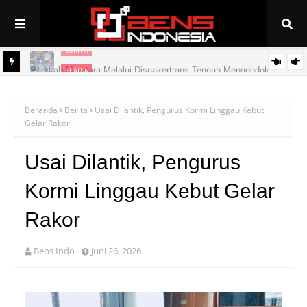
BERITA
Pemkab Muratara Melalui Disnakertrans Tengah Menggodok
BERITA
PAN Linggau Dilantik, Joncik Siap Maju Pilgub Sumsel
Peluang Kerja ke Jepang Bagi Putra/Putri Muratara
Beranda
Berita
Usai Dilantik, Pengurus Kormi Linggau Kebut
Gelar Rakor
Usai Dilantik, Pengurus
Kormi Linggau Kebut Gelar
Rakor
Bens Indo
Juni 26, 2026