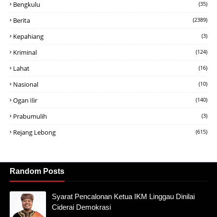
Bengkulu
(35)
Berita
(2389)
Kepahiang
(3)
Kriminal
(124)
Lahat
(16)
Nasional
(10)
Ogan Ilir
(140)
Prabumulih
(3)
Rejang Lebong
(615)
Random Posts
Syarat Pencalonan Ketua IKM Linggau Dinilai
Ciderai Demokrasi