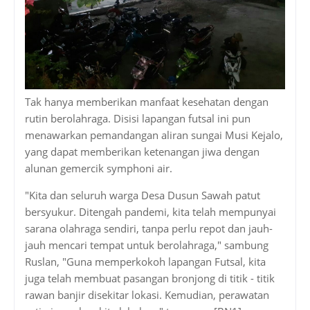
Tak hanya memberikan manfaat kesehatan dengan
rutin berolahraga. Disisi lapangan futsal ini pun
menawarkan pemandangan aliran sungai Musi Kejalo,
yang dapat memberikan ketenangan jiwa dengan
alunan gemercik symphoni air.
"Kita dan seluruh warga Desa Dusun Sawah patut
bersyukur. Ditengah pandemi, kita telah mempunyai
sarana olahraga sendiri, tanpa perlu repot dan jauh-
jauh mencari tempat untuk berolahraga," sambung
Ruslan, "Guna memperkokoh lapangan Futsal, kita
juga telah membuat pasangan bronjong di titik - titik
rawan banjir disekitar lokasi. Kemudian, perawatan