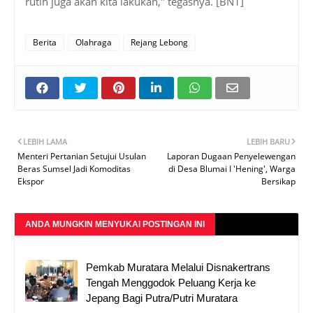
rutin juga akan kita lakukan," tegasnya. [BN1]
Berita
Olahraga
Rejang Lebong
LEBIH LAMA
LEBIH BARU
Menteri Pertanian Setujui Usulan
Laporan Dugaan Penyelewengan
Beras Sumsel Jadi Komoditas
di Desa Blumai I 'Hening', Warga
Ekspor
Bersikap
ANDA MUNGKIN MENYUKAI POSTINGAN INI
Pemkab Muratara Melalui Disnakertrans
Tengah Menggodok Peluang Kerja ke
Jepang Bagi Putra/Putri Muratara