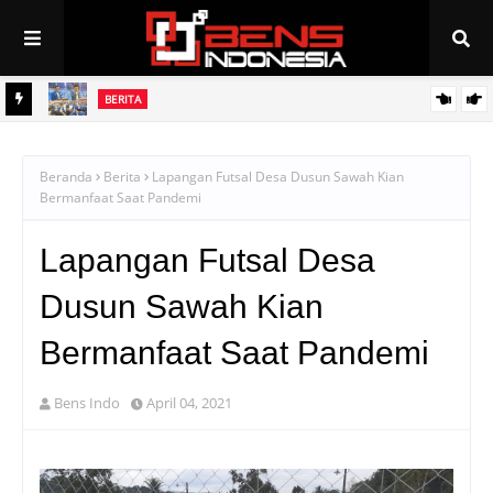
BERITA
PAN Linggau Dilantik, Joncik Siap Maju Pilgub Sumsel
Beranda
Berita
Lapangan Futsal Desa Dusun Sawah Kian
Bermanfaat Saat Pandemi
Lapangan Futsal Desa
Dusun Sawah Kian
Bermanfaat Saat Pandemi
Bens Indo
April 04, 2021