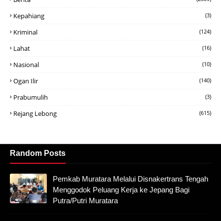
Kepahiang
(3)
Kriminal
(124)
Lahat
(16)
Nasional
(10)
Ogan Ilir
(140)
Prabumulih
(3)
Rejang Lebong
(615)
Random Posts
Pemkab Muratara Melalui Disnakertrans Tengah
Menggodok Peluang Kerja ke Jepang Bagi
Putra/Putri Muratara