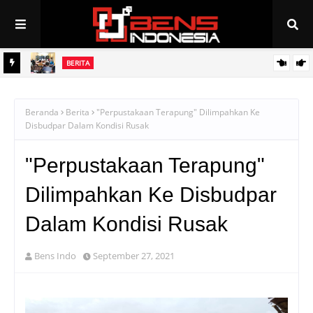
BERITA
Pemkab Muratara Melalui Disnakertrans Tengah Menggodok
BERITA
PAN Linggau Dilantik, Joncik Siap Maju Pilgub Sumsel
Peluang Kerja ke Jepang Bagi Putra/Putri Muratara
Beranda
Berita
"Perpustakaan Terapung" Dilimpahkan Ke
Disbudpar Dalam Kondisi Rusak
"Perpustakaan Terapung"
Dilimpahkan Ke Disbudpar
Dalam Kondisi Rusak
Bens Indo
September 27, 2021