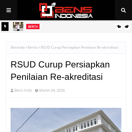
BERITA
rasi
GAASS Lapor Polisi Terkait Dugaan Mafia Rekrutmen Tenaga Kerja
di PT Bumi Mekar Tani
Beranda
Berita
RSUD Curup Persiapkan Penilaian Re-akreditasi
RSUD Curup Persiapkan
Penilaian Re-akreditasi
Bens Indo
Maret 04, 2026