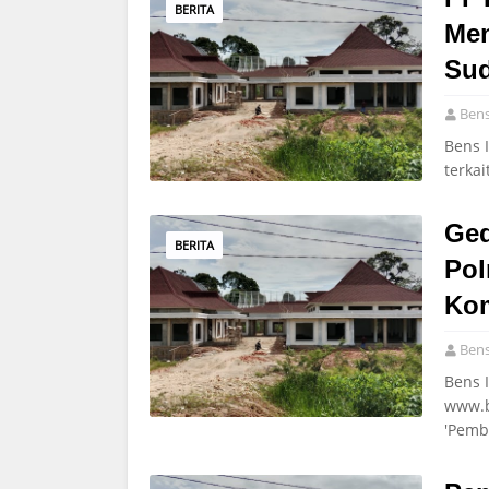
BERITA
Men
Sud
Bens
Bens 
terka
Ged
BERITA
Pol
Kom
Bens
Bens 
www.b
'Pem