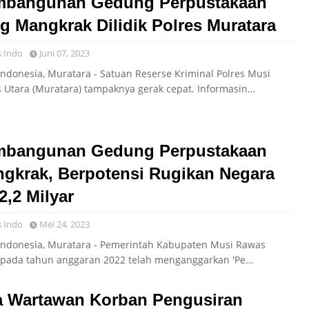
mbangunan Gedung Perpustakaan
g Mangkrak Dilidik Polres Muratara
 Indo
Juni 07, 2023
Indonesia, Muratara - Satuan Reserse Kriminal Polres Musi
 Utara (Muratara) tampaknya gerak cepat. Informasin…
mbangunan Gedung Perpustakaan
gkrak, Berpotensi Rugikan Negara
2,2 Milyar
 Indo
Mei 24, 2023
Indonesia, Muratara - Pemerintah Kabupaten Musi Rawas
 pada tahun anggaran 2022 telah menganggarkan 'Pe…
 Wartawan Korban Pengusiran