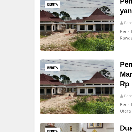
Pe
BERITA
yan
Bens
Bens 
Rawas
Pe
BERITA
Man
Rp 
Bens
Bens 
Utara
Dua
BERITA