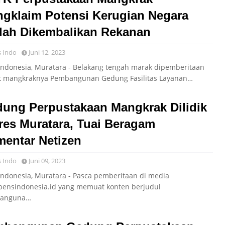
gklaim Potensi Kerugian Negara
ah Dikembalikan Rekanan
 Indo
Juni 12, 2023
Indonesia, Muratara - Belakang tengah marak dipemberitaan
it mangkraknya Pembangunan Gedung Fasilitas Layanan…
ung Perpustakaan Mangkrak Dilidik
res Muratara, Tuai Beragam
entar Netizen
 Indo
Juni 09, 2023
Indonesia, Muratara - Pasca pemberitaan di media
ensindonesia.id yang memuat konten berjudul
banguna…