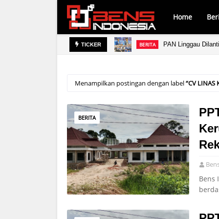
Home
Ber
ara
PAN Linggau Dilant
BERITA
TICKER
Menampilkan postingan dengan label
CV LINAS
PPT
BERITA
Ker
Rek
Bens
Bens 
berda
PPT