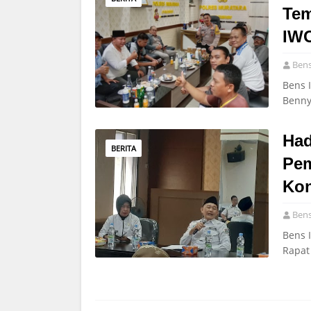
Tem
IWO
Bens
Bens 
Benny
Had
BERITA
Pem
Kon
Bens
Bens I
Rapat