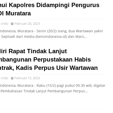
ui Kapolres Didampingi Pengurus
I Muratara
 Indo
Februari 20, 2023
Indonesia, Muratara - Senin (20/2) siang, dua Wartawan yakni
 Septiadi dari media (bensindonesia.id) dan Mars…
iri Rapat Tindak Lanjut
bangunan Perpustakaan Habis
trak, Kadis Perpus Usir Wartawan
 Indo
Februari 15, 2023
ndonesia, Muratara - Rabu (15/2) pagi pukul 09.30 wib, digelar
 Pembahasan Tindak Lanjut Pembangunan Perpus…