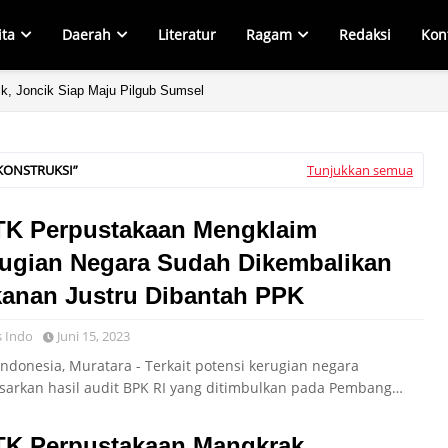
ita
Daerah
Literatur
Ragam
Redaksi
Kon
ik, Joncik Siap Maju Pilgub Sumsel
 KONSTRUKSI
Tunjukkan semua
K Perpustakaan Mengklaim
ugian Negara Sudah Dikembalikan
anan Justru Dibantah PPK
 Indo
Juni 15, 2023
Indonesia, Muratara - Terkait potensi kerugian negara
sarkan hasil audit BPK RI yang ditimbulkan pada Pembang…
K Perpustakaan Mangkrak