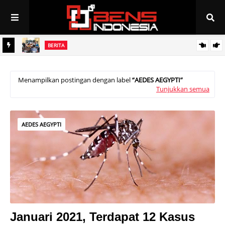
BERITA
Pemkab Muratara Melalui Disnakertrans Tengah Menggodok
BERITA
PAN Linggau Dilantik, Joncik Siap Maju Pilgub Sumsel
Peluang Kerja ke Jepang Bagi Putra/Putri Muratara
Menampilkan postingan dengan label
AEDES AEGYPTI
Tunjukkan semua
AEDES AEGYPTI
Januari 2021, Terdapat 12 Kasus