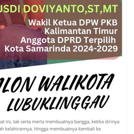
at ini, tak serta merta membuatnya bangga, ketika dirinya
h kelahirannya. Hingga membuatnya kembali ke