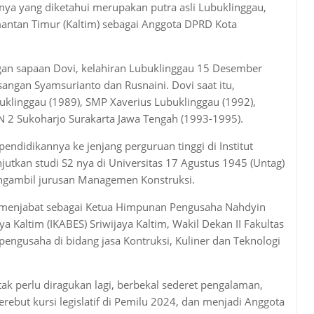
nya yang diketahui merupakan putra asli Lubuklinggau,
limantan Timur (Kaltim) sebagai Anggota DPRD Kota
ngan sapaan Dovi, kelahiran Lubuklinggau 15 Desember
angan Syamsurianto dan Rusnaini. Dovi saat itu,
klinggau (1989), SMP Xaverius Lubuklinggau (1992),
 2 Sukoharjo Surakarta Jawa Tengah (1993-1995).
ndidikannya ke jenjang perguruan tinggi di Institut
jutkan studi S2 nya di Universitas 17 Agustus 1945 (Untag)
ngambil jurusan Managemen Konstruksi.
i menjabat sebagai Ketua Himpunan Pengusaha Nahdyin
ya Kaltim (IKABES) Sriwijaya Kaltim, Wakil Dekan II Fakultas
pengusaha di bidang jasa Kontruksi, Kuliner dan Teknologi
 tak perlu diragukan lagi, berbekal sederet pengalaman,
rebut kursi legislatif di Pemilu 2024, dan menjadi Anggota