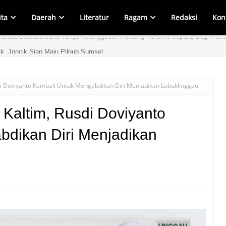
ita
Daerah
Literatur
Ragam
Redaksi
Kon
ik, Joncik Siap Maju Pilgub Sumsel
usdi Doviyanto Kembali Untuk Mengabdikan Diri Menjadikan Lubuklinggau
i Kaltim, Rusdi Doviyanto
bdikan Diri Menjadikan