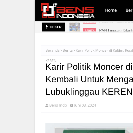
Home
Ber
ara
PAN Linggau Dilant
BERITA
TICKER
Beranda
Berita
Karir Politik Moncer di Kaltim, R
KEREN
Karir Politik Moncer d
Kembali Untuk Menga
Lubuklinggau KEREN
Bens Indo
Juni 03, 2024