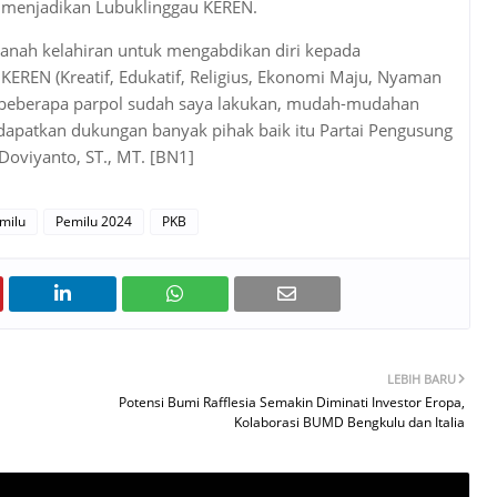
n menjadikan Lubuklinggau KEREN.
tanah kelahiran untuk mengabdikan diri kepada
EREN (Kreatif, Edukatif, Religius, Ekonomi Maju, Nyaman
ke beberapa parpol sudah saya lakukan, mudah-mudahan
apatkan dukungan banyak pihak baik itu Partai Pengusung
oviyanto, ST., MT. [BN1]
milu
Pemilu 2024
PKB
LEBIH BARU
Potensi Bumi Rafflesia Semakin Diminati Investor Eropa,
Kolaborasi BUMD Bengkulu dan Italia