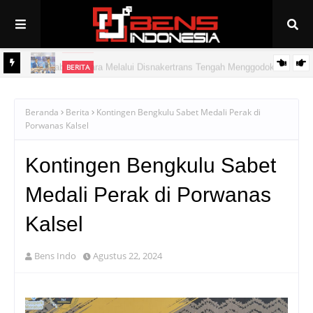
BERITA
Pemkab Muratara Melalui Disnakertrans Tengah Menggodok
BERITA
PAN Linggau Dilantik, Joncik Siap Maju Pilgub Sumsel
Peluang Kerja ke Jepang Bagi Putra/Putri Muratara
Beranda
Berita
Kontingen Bengkulu Sabet Medali Perak di
Porwanas Kalsel
Kontingen Bengkulu Sabet
Medali Perak di Porwanas
Kalsel
Bens Indo
Agustus 22, 2024