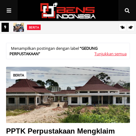
BERITA
Pemkab Muratara Melalui Disnakertrans Tengah Menggodok
BERITA
PAN Linggau Dilantik, Joncik Siap Maju Pilgub Sumsel
Peluang Kerja ke Jepang Bagi Putra/Putri Muratara
Menampilkan postingan dengan label
GEDUNG
PERPUSTAKAAN
Tunjukkan semua
BERITA
PPTK Perpustakaan Mengklaim